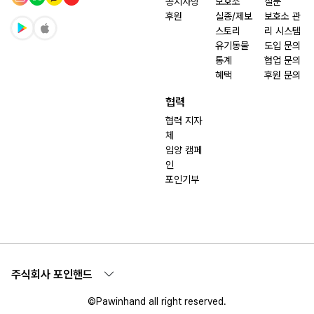
공지사항
보호소
질문
후원
실종/제보
보호소 관
스토리
리 시스템
유기동물
도입 문의
통계
협업 문의
혜택
후원 문의
협력
협력 지자
체
입양 캠페
인
포인기부
주식회사 포인핸드
©Pawinhand all right reserved.