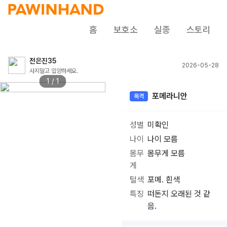
홈
보호소
실종
스토리
전은진35
2026-05-28
사지말고 입양하세요.
1 / 1
포메라니안
목격
성별
미확인
나이
나이 모름
몸무
몸무게 모름
게
털색
포메. 흰색
특징
떠돈지 오래된 것 같
음.