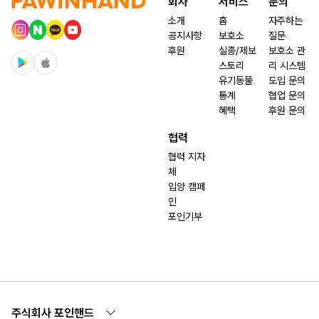
회사
서비스
문의
소개
홈
자주하는
공지사항
보호소
질문
후원
실종/제보
보호소 관
스토리
리 시스템
유기동물
도입 문의
통계
협업 문의
혜택
후원 문의
협력
협력 지자
체
입양 캠페
인
포인기부
주식회사 포인핸드