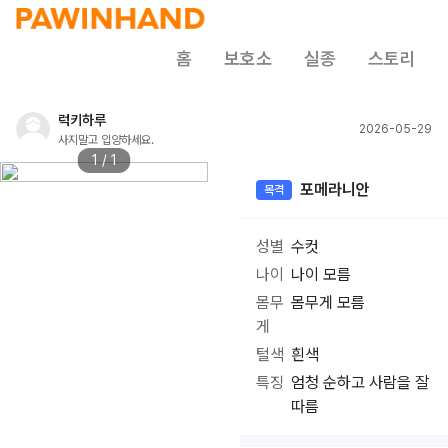
홈
보호소
실종
스토리
럭키하루
2026-05-29
사지말고 입양하세요.
1 / 1
포메라니안
목격
성별
수컷
나이
나이 모름
몸무
몸무게 모름
게
털색
흰색
특징
엄청 순하고 사람을 잘
따름