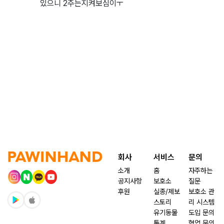
있으니 2주는지켜보심이ㅜ
회사
서비스
문의
소개
홈
자주하는
공지사항
보호소
질문
후원
실종/제보
보호소 관
스토리
리 시스템
유기동물
도입 문의
통계
협업 문의