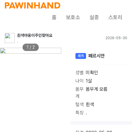
홈
보호소
실종
스토리
흰색야옹이주인찾아요
2026-05-30
.
1 / 2
페르시안
목격
성별
미확인
나이
1살
몸무
몸무게 모름
게
털색
흰색
특징
.