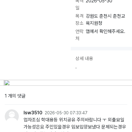
목격
2026-05-30
일
목격
강원도 춘천시 춘천교
장소
육지원청
연락
앱에서 확인해주세요.
처
상세 내용
.
1 개의 댓글
lsw3510
2026-05-30 07:33:47
업자조심 학대용등 위치공유 주의바랍니다 ㅜ 외출묘일
가능성은요 주인있을경우 임보입양보냈다 문제되는경우