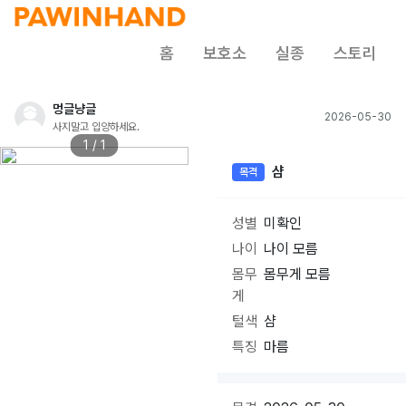
홈
보호소
실종
스토리
멍글냥글
2026-05-30
사지말고 입양하세요.
1 / 1
샴
목격
성별
미확인
나이
나이 모름
몸무
몸무게 모름
게
털색
샴
특징
마름