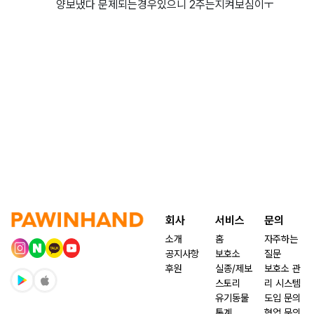
양보냈다 문제되는경우있으니 2주는지켜보심이ㅜ
회사
서비스
문의
소개
홈
자주하는
공지사항
보호소
질문
후원
실종/제보
보호소 관
스토리
리 시스템
유기동물
도입 문의
통계
협업 문의