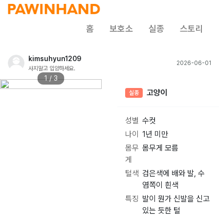
홈
보호소
실종
스토리
kimsuhyun1209
2026-06-01
사지말고 입양하세요.
1 / 3
고양이
실종
성별
수컷
나이
1년 미만
몸무
몸무게 모름
게
털색
검은색에 배와 발, 수
염쪽이 흰색
특징
발이 뭔가 신발을 신고
있는 듯한 털