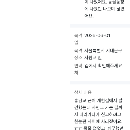
이 나있어요. 동물농장
에 나왔던 나오미 닮았
어요.
목격
2026-06-01
일
목격
서울특별시 서대문구
장소
사천교 밑
연락
앱에서 확인해주세요.
처
상세 내용
홍남교 근처 개천길에서 발
견했는데 사천교 가는 길까
지 따라가다가 신고하려고
한눈판 사이에 사라졌어요.
ㅠㅠ 목줄 없었고, 깨끗했던