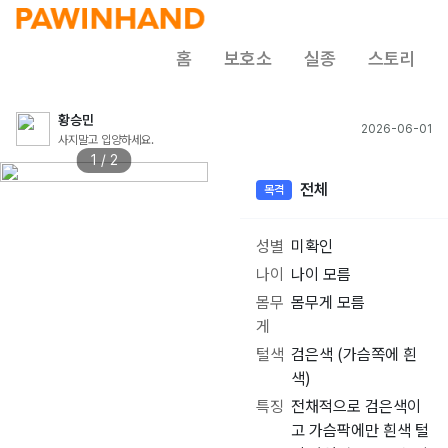
홈
보호소
실종
스토리
황승민
2026-06-01
사지말고 입양하세요.
1 / 2
전체
목격
성별
미확인
나이
나이 모름
몸무
몸무게 모름
게
털색
검은색 (가슴쪽에 흰
색)
특징
전채적으로 검은색이
고 가슴팍에만 흰색 털