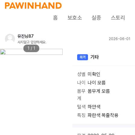
홈
보호소
실종
스토리
유진님87
2026-06-01
사지말고 입양하세요.
1 / 1
기타
목격
성별
미확인
나이
나이 모름
몸무
몸무게 모름
게
털색
하얀색
특징
파란색 목줄착용