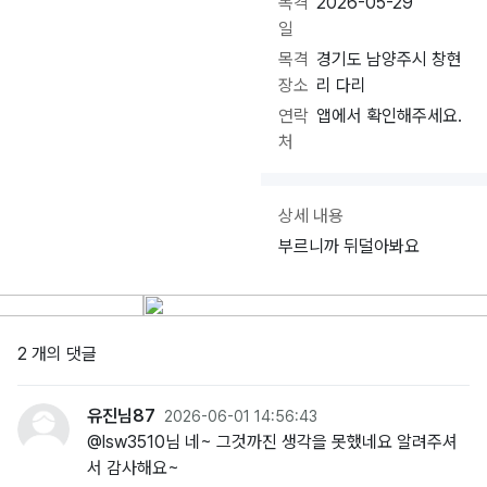
목격
2026-05-29
일
목격
경기도 남양주시 창현
장소
리 다리
연락
앱에서 확인해주세요.
처
상세 내용
부르니까 뒤덜아봐요
2 개의 댓글
유진님87
2026-06-01 14:56:43
@lsw3510님 네~ 그것까진 생각을 못했네요 알려주셔
서 감사해요~