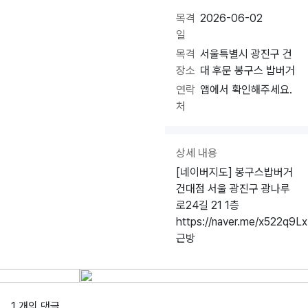
목격
2026-06-02
일
목격
서울특별시 광진구 건
장소
대 후문 봉구스 밥버거
연락
앱에서 확인해주세요.
처
상세 내용
[네이버지도] 봉구스밥버거
건대점 서울 광진구 광나루
로24길 21 1층
https://naver.me/x522q9Lx
근방
1 개의 댓글