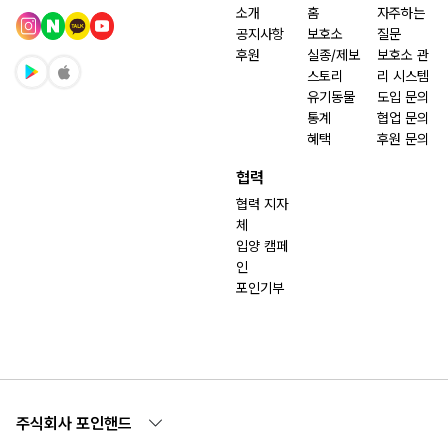
소개
홈
자주하는
공지사항
보호소
질문
후원
실종/제보
보호소 관
스토리
리 시스템
유기동물
도입 문의
통계
협업 문의
혜택
후원 문의
협력
협력 지자
체
입양 캠페
인
포인기부
주식회사 포인핸드