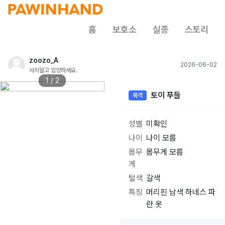
홈
보호소
실종
스토리
zoozo_A
2026-06-02
사지말고 입양하세요.
1 / 2
토이 푸들
목격
성별
미확인
나이
나이 모름
몸무
몸무게 모름
게
털색
갈색
특징
머리핀 남색 하네스 파
란 옷