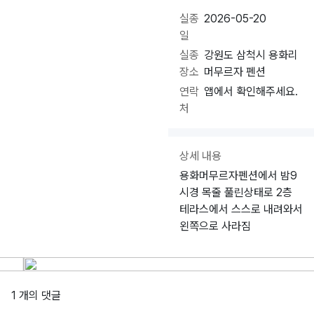
실종
2026-05-20
일
실종
강원도 삼척시 용화리
장소
머무르자 펜션
연락
앱에서 확인해주세요.
처
상세 내용
용화머무르자펜션에서 밤9
시경 목줄 풀린상태로 2층
테라스에서 스스로 내려와서
왼쪽으로 사라짐
1 개의 댓글