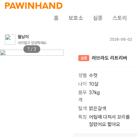
홈
보호소
실종
스토리
월남이
2026-06-02
사지말고 입양하세요.
1 / 3
라브라도 리트리버
실종
성별
수컷
나이
10살
몸무
37kg
게
털색
밝은갈색
특징
어릴때 다쳐서 꼬리를
잘랐어요 짧아요