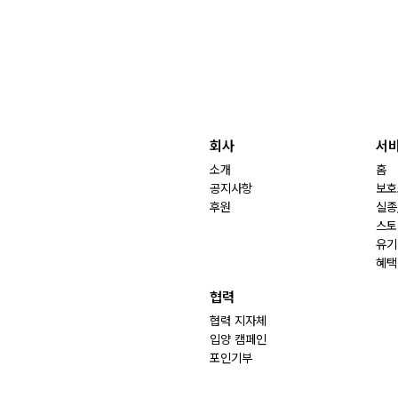
회사
서
소개
홈
공지사항
보호
후원
실종
스토
유기
혜택
협력
협력 지자체
입양 캠페인
포인기부