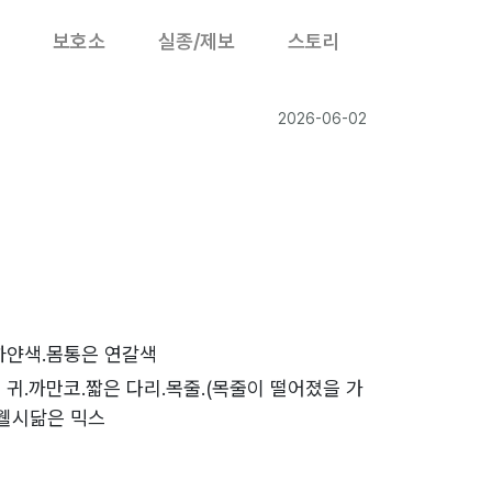
보호소
실종/제보
스토리
2026-06-02
하얀색.몸통은 연갈색
 귀.까만코.짧은 다리.목줄.(목줄이 떨어졌을 가
.웰시닮은 믹스
2