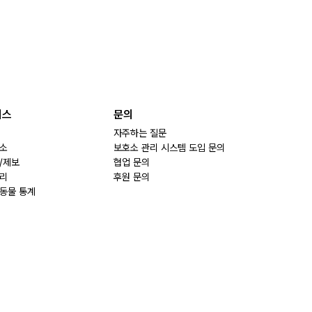
비스
문의
자주하는 질문
소
보호소 관리 시스템 도입 문의
/제보
협업 문의
리
후원 문의
동물 통계