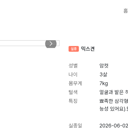
홈
믹스견
실종
성별
암컷
나이
3살
몸무게
7kg
털색
얼굴과 발은 
특징
뾰족한 삼각형
능성 있어요)
실종일
2026-06-0