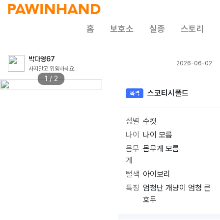
홈
보호소
실종
스토리
박다영67
2026-06-02
사지말고 입양하세요.
1 / 2
스코티시폴드
목격
성별
수컷
나이
나이 모름
몸무
몸무게 모름
게
털색
아이보리
특징
엄청난 개냥이 엄청 큰
호두