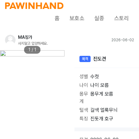
홈
보호소
실종
스토리
MA징가
2026-06-02
사지말고 입양하세요.
1 / 1
진도견
목격
성별
수컷
나이
나이 모름
몸무
몸무게 모름
게
털색
갈색 얼룩무늬
특징
진돗개 호구