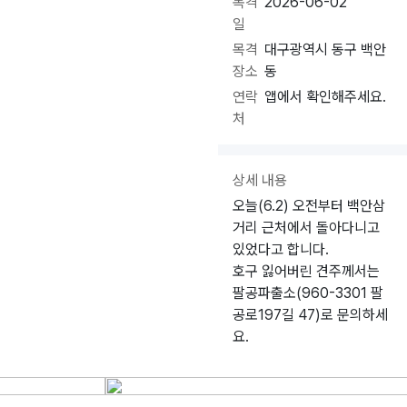
목격
2026-06-02
일
목격
대구광역시 동구 백안
장소
동
연락
앱에서 확인해주세요.
처
상세 내용
오늘(6.2) 오전부터 백안삼
거리 근처에서 돌아다니고
있었다고 합니다.
호구 잃어버린 견주께서는
팔공파출소(960-3301 팔
공로197길 47)로 문의하세
요.