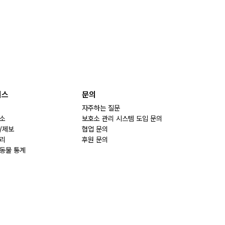
비스
문의
자주하는 질문
소
보호소 관리 시스템 도입 문의
/제보
협업 문의
리
후원 문의
동물 통계