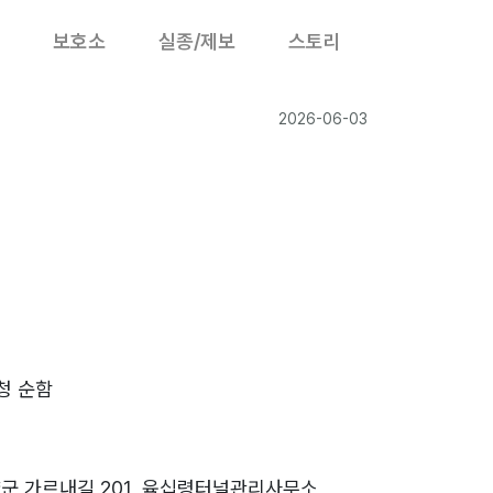
보호소
실종/제보
스토리
2026-06-03
청 순함
2
군 가르내길 201, 육십령터널관리사무소