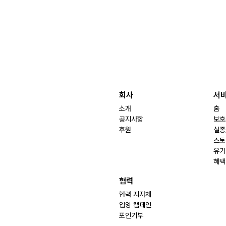
회사
서
소개
홈
공지사항
보호
후원
실종
스토
유기
혜택
협력
협력 지자체
입양 캠페인
포인기부