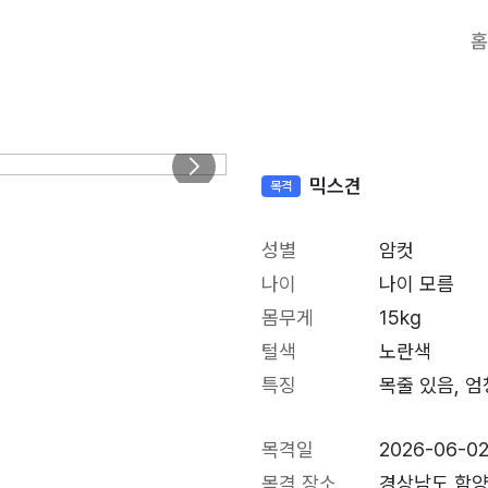
홈
믹스견
목격
성별
암컷
나이
나이 모름
몸무게
15kg
털색
노란색
특징
목줄 있음, 엄
목격일
2026-06-0
목격 장소
경상남도 함양