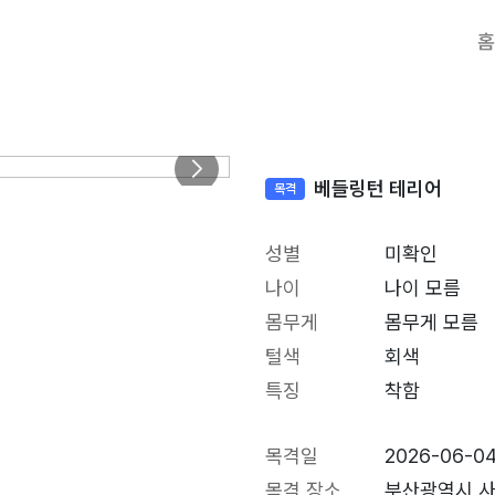
홈
베들링턴 테리어
목격
성별
미확인
나이
나이 모름
몸무게
몸무게 모름
털색
회색
특징
착함
목격일
2026-06-0
목격 장소
부산광역시 