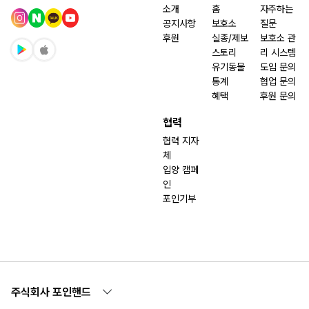
소개
홈
자주하는
공지사항
보호소
질문
후원
실종/제보
보호소 관
스토리
리 시스템
유기동물
도입 문의
통계
협업 문의
혜택
후원 문의
협력
협력 지자
체
입양 캠페
인
포인기부
주식회사 포인핸드