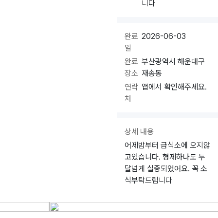
니다
완료
2026-06-03
일
완료
부산광역시 해운대구
장소
재송동
연락
앱에서 확인해주세요.
처
상세 내용
어제밤부터 급식소에 오지않
고있습니다. 형제하나도 두
달넘게 실종되었어요. 꼭 소
식부탁드립니다