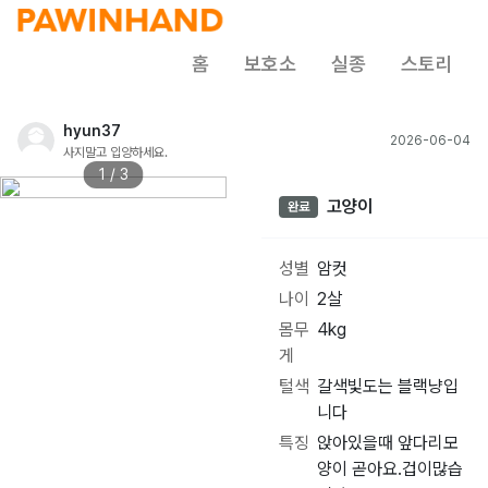
홈
보호소
실종
스토리
hyun37
2026-06-04
사지말고 입양하세요.
1 / 3
고양이
완료
성별
암컷
나이
2살
몸무
4kg
게
털색
갈색빛도는 블랙냥입
니다
특징
앉아있을때 앞다리모
양이 곧아요.겁이많습