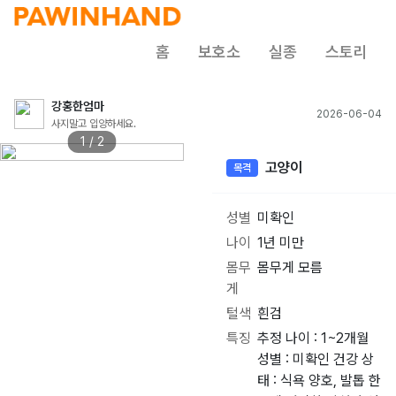
홈
보호소
실종
스토리
강홍한엄마
2026-06-04
사지말고 입양하세요.
1 / 2
고양이
목격
성별
미확인
나이
1년 미만
몸무
몸무게 모름
게
털색
흰검
특징
추정 나이 : 1~2개월
성별 : 미확인 건강 상
태 : 식욕 양호, 발톱 한