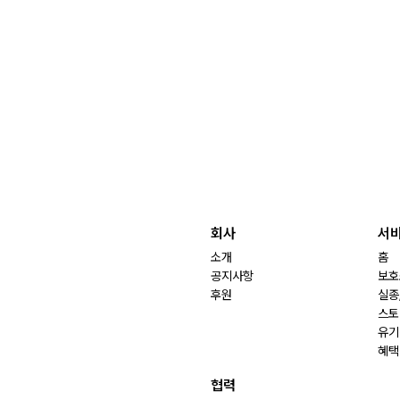
회사
서
소개
홈
공지사항
보호
후원
실종
스토
유기
혜택
협력