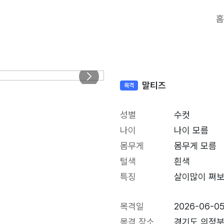
홈
말티즈
목격
성별
수컷
나이
나이 모름
몸무게
몸무게 모름
털색
흰색
특징
살이많이 쪄
목격일
2026-06-0
목격 장소
경기도 의정부