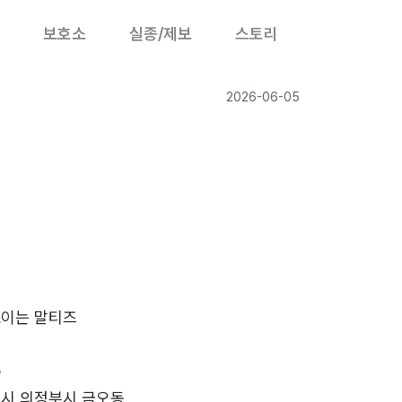
보호소
실종/제보
스토리
2026-06-05
보이는 말티즈
5
시 의정부시 금오동