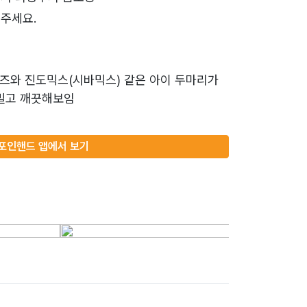
주세요.
즈와 진도믹스(시바믹스) 같은 아이 두마리가
 밀고 깨끗해보임
포인핸드 앱에서 보기