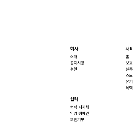
회사
서
소개
홈
공지사항
보호
후원
실종
스토
유기
혜택
협력
협력 지자체
입양 캠페인
포인기부