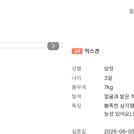
홈
믹스견
실종
성별
암컷
나이
3살
몸무게
7kg
털색
얼굴과 발은 
특징
뾰족한 삼각형
능성 있어요)
실종일
2026-06-0