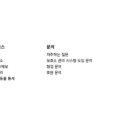
비스
문의
자주하는 질문
소
보호소 관리 시스템 도입 문의
/제보
협업 문의
리
후원 문의
동물 통계