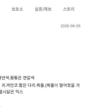
보호소
실종/제보
스토리
2026-06-05
하얀색.몸통은 연갈색
 귀.까만코.짧은 다리.목줄.(목줄이 떨어졌을 가
.웰시닮은 믹스
5