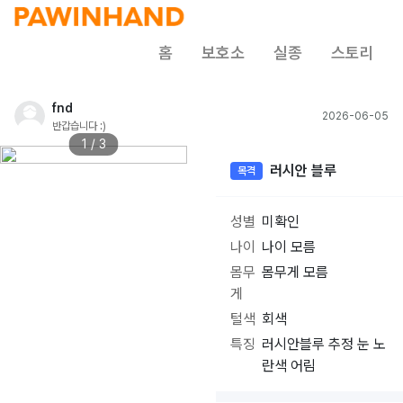
홈
보호소
실종
스토리
fnd
2026-06-05
반갑습니다 :)
1 / 3
러시안 블루
목격
성별
미확인
나이
나이 모름
몸무
몸무게 모름
게
털색
회색
특징
러시안블루 추정 눈 노
란색 어림