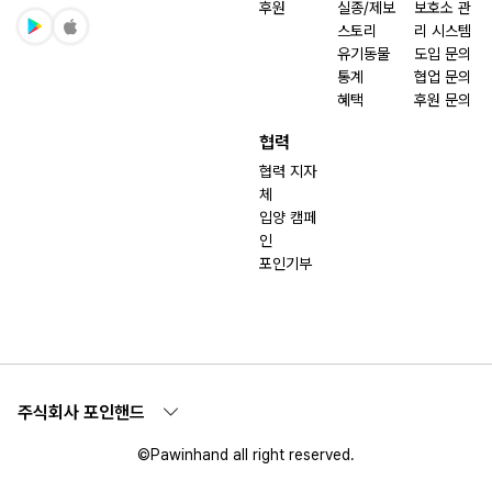
후원
실종/제보
보호소 관
스토리
리 시스템
유기동물
도입 문의
통계
협업 문의
혜택
후원 문의
협력
협력 지자
체
입양 캠페
인
포인기부
주식회사 포인핸드
©Pawinhand all right reserved.