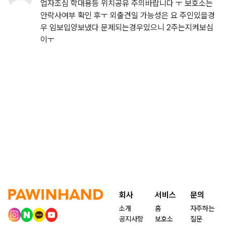
업자조심 학대용등 위치공유 주의바랍니다 ㅜ 보호소는
안락사여부 확인 후ㅜ 외출견일 가능성은 요 주인있을경
우 임보입양보냈다 문제되는경우있으니 2주는지켜보심
이ㅜ
회사
서비스
문의
소개
홈
자주하는
공지사항
보호소
질문