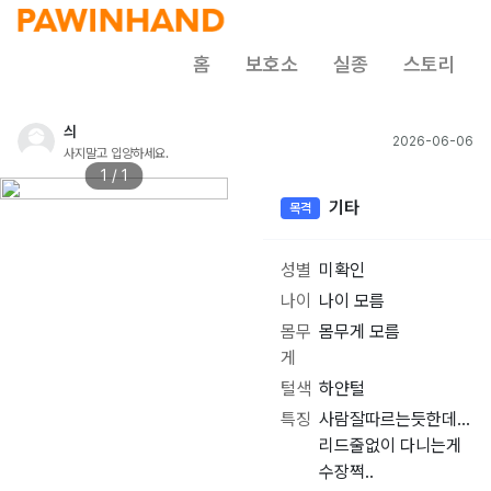
홈
보호소
실종
스토리
싀
2026-06-06
사지말고 입양하세요.
1 / 1
기타
목격
성별
미확인
나이
나이 모름
몸무
몸무게 모름
게
털색
하얀털
특징
사람잘따르는듯한데...
리드줄없이 다니는게
수장쩍..