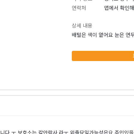
연락처
앱에서 확인해
상세 내용
배털은 색이 옅어요 눈은 연
니다 ㅜ 보호소는 칼안락사 라ㅜ 외출묘일가능성은요 주인있