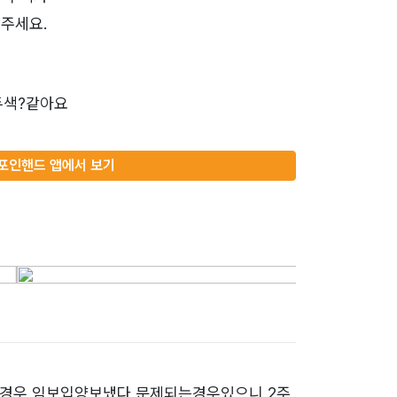
주세요.
두색?같아요
포인핸드 앱에서 보기
을경우 임보입양보냈다 문제되는경우있으니 2주