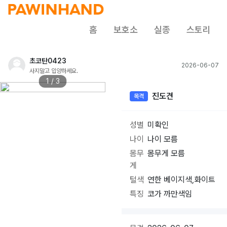
홈
보호소
실종
스토리
초코탄0423
2026-06-07
사지말고 입양하세요.
1 / 3
진도견
목격
성별
미확인
나이
나이 모름
몸무
몸무게 모름
게
털색
연한 베이지색,화이트
특징
코가 까만색임