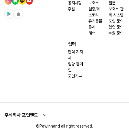
공지사항
보호소
질문
후원
실종/제보
보호소 관
스토리
리 시스템
유기동물
도입 문의
통계
협업 문의
혜택
후원 문의
협력
협력 지자
체
입양 캠페
인
포인기부
주식회사 포인핸드
©Pawinhand all right reserved.