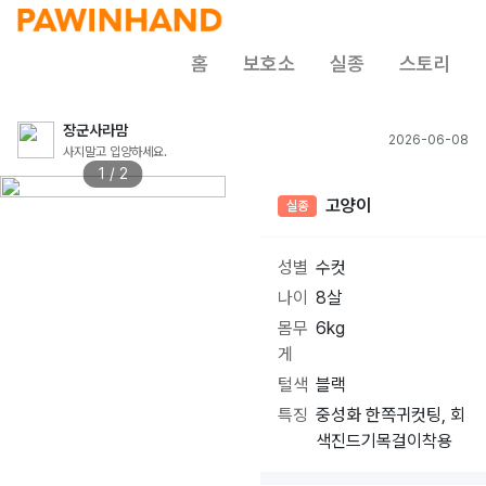
홈
보호소
실종
스토리
장군사라맘
2026-06-08
사지말고 입양하세요.
1 / 2
고양이
실종
성별
수컷
나이
8살
몸무
6kg
게
털색
블랙
특징
중성화 한쪽귀컷팅, 회
색진드기목걸이착용