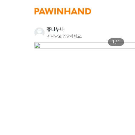
쮸니누나
사지말고 입양하세요.
1 / 1