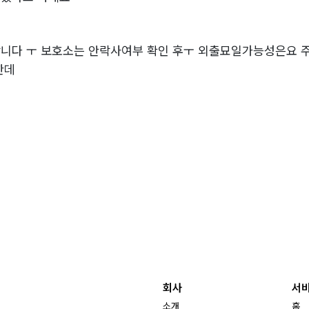
랍니다 ㅜ 보호소는 안락사여부 확인 후ㅜ 외출묘일가능성은요
한데
회사
서
소개
홈