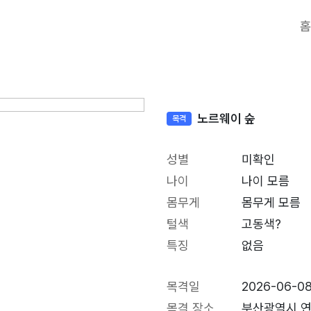
홈
노르웨이 숲
목격
성별
미확인
나이
나이 모름
몸무게
몸무게 모름
털색
고동색?
특징
없음
목격일
2026-06-0
목격 장소
부산광역시 