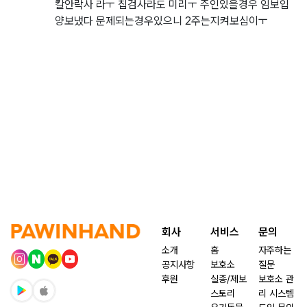
칼안락사 라ㅜ 칩검사라도 미리ㅜ 주인있을경우 임보입
양보냈다 문제되는경우있으니 2주는지켜보심이ㅜ
회사
서비스
문의
소개
홈
자주하는
공지사항
보호소
질문
후원
실종/제보
보호소 관
스토리
리 시스템