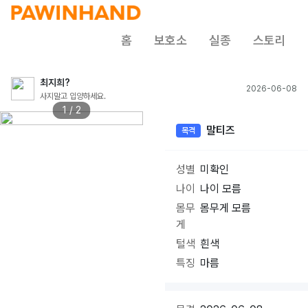
홈
보호소
실종
스토리
최지희?
2026-06-08
사지말고 입양하세요.
1 / 2
말티즈
목격
성별
미확인
나이
나이 모름
몸무
몸무게 모름
게
털색
흰색
특징
마름