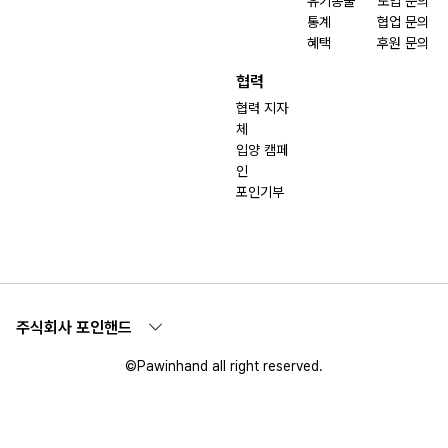
유기동물
도입 문의
통계
협업 문의
혜택
후원 문의
협력
협력 지자
체
입양 캠페
인
포인기부
주식회사 포인핸드
©Pawinhand all right reserved.