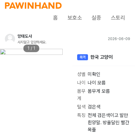
홈
보호소
실종
스토리
망태도사
2026-06-09
사지말고 입양하세요.
1 / 1
한국 고양이
목격
성별
미확인
나이
나이 모름
몸무
몸무게 모름
게
털색
검은색
특징
전체 검은색이고 발만
흰양말. 방울달린 빨간
목줄