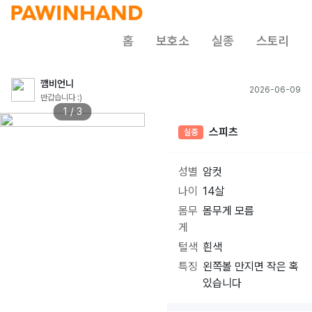
홈
보호소
실종
스토리
깸비언니
2026-06-09
반갑습니다 :)
1 / 3
스피츠
실종
성별
암컷
나이
14살
몸무
몸무게 모름
게
털색
흰색
특징
왼쪽볼 만지면 작은 혹
있습니다