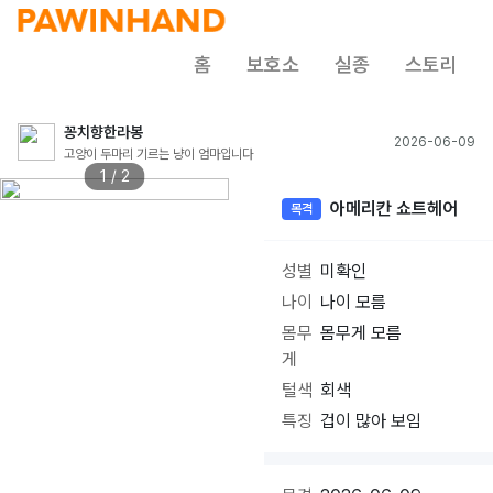
홈
보호소
실종
스토리
꽁치향한라봉
2026-06-09
고양이 두마리 기르는 냥이 엄마입니다
1 / 2
아메리칸 쇼트헤어
목격
성별
미확인
나이
나이 모름
몸무
몸무게 모름
게
털색
회색
특징
겁이 많아 보임