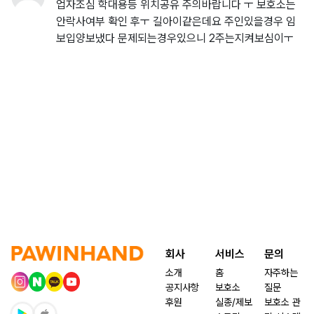
업자조심 학대용등 위치공유 주의바랍니다 ㅜ 보호소는
안락사여부 확인 후ㅜ 길아이같은데요 주인있을경우 임
보입양보냈다 문제되는경우있으니 2주는지켜보심이ㅜ
회사
서비스
문의
소개
홈
자주하는
공지사항
보호소
질문
후원
실종/제보
보호소 관