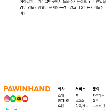
이아닐지ㅜ 기존살던곳에서 돌봐주시는것도 ㅜ 주인있을
경우 임보입양했다 문제되는경우있으니 2주는지켜보심
이ㅜ
회사
서비스
문의
소개
홈
자주하는
공지사항
보호소
질문
후원
실종/제보
보호소 관