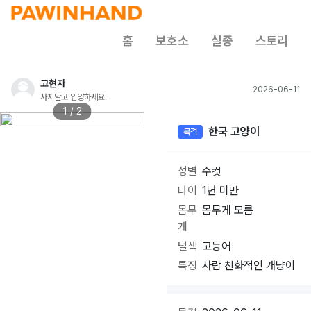
홈
보호소
실종
스토리
고현자
2026-06-11
사지말고 입양하세요.
1 / 2
한국 고양이
목격
성별
수컷
나이
1년 미만
몸무
몸무게 모름
게
털색
고등어
특징
사람 친화적인 개냥이