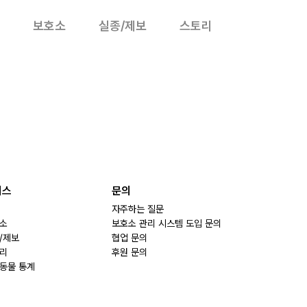
보호소
실종/제보
스토리
비스
문의
자주하는 질문
소
보호소 관리 시스템 도입 문의
/제보
협업 문의
리
후원 문의
동물 통계