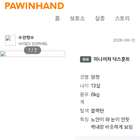
홈
보호소
실종
스토리
☆안쩡☆
2026-06-12
사지말고 입양하세요.
1 / 2
미니어쳐 닥스훈트
완료
성별
암컷
나이
13살
몸무
6kg
게
털색
블랙탄
특징
노안이 와 눈이 언듯
백내장 비슷하게 보임