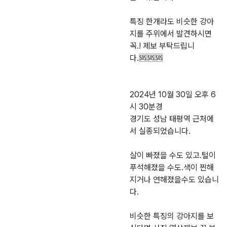
특징 한개라도 비슷한 강아
지를 주위에서 발견하시면
꼭.! 제보 부탁드립니
다.🆘️🆘️🆘️
2024년 10월 30일 오후 6
시 30분경
경기도 성남 태평역 근처에
서 실종되었습니다.
살이 빠졌을 수도 있고.털이
푸석해졌을 수도.색이 찐해
지거나 연해졌을수도 있습니
다.
비슷한 특징의 강아지를 보