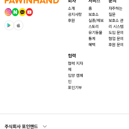
회사
서비스
문의
소개
홈
자주하는
공지사항
보호소
질문
후원
실종/제보
보호소 관
스토리
리 시스템
유기동물
도입 문의
통계
협업 문의
혜택
후원 문의
협력
협력 지자
체
입양 캠페
인
포인기부
주식회사 포인핸드