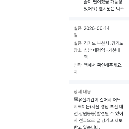
줄이 떨어졌을 가능성
있어요).웰시닮은 믹스
실종
2026-06-14
일
실종
경기도 부천시 .경기도
장소
성남 태평역~가천대
역
연락
앱에서 확인해주세요.
처
상세 내용
🆘️유실기간이 길어서 어느
지역이든(서울.경남.부산.대
전.강원등등)발견될 수 있어
서 전국으로 글 남기고 제보
받고 있습니다.