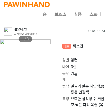
홈
보호소
실종
스토리
김으니72
2026-06-14
사지말고 입양하세요.
1 / 3
믹스견
실종
성별
암컷
나이
3살
몸무
7kg
게
털색
얼굴과 발은 하얀색.몸
통은 연갈색
특징
뾰족한 삼각형 귀.까만
코.짧은 다리.목줄.(목