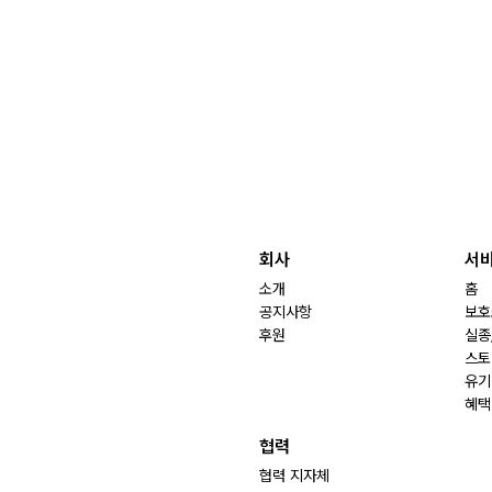
회사
서
소개
홈
공지사항
보호
후원
실종
스토
유기
혜택
협력
협력 지자체