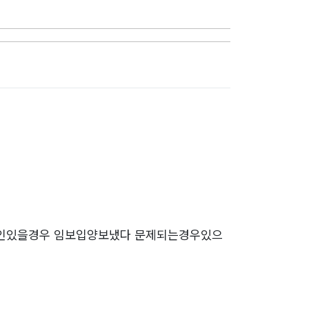
주인있을경우 임보입양보냈다 문제되는경우있으