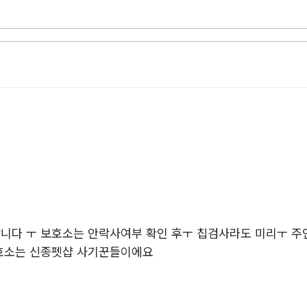
니다 ㅜ 보호소는 안락사여부 확인 후ㅜ 칩검사라도 미리ㅜ 
호소는 신종펫샵 사기꾼들이에요