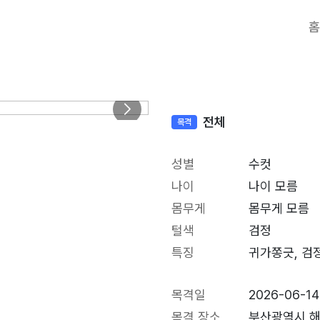
홈
전체
목격
성별
수컷
나이
나이 모름
몸무게
몸무게 모름
털색
검정
특징
귀가쫑긋, 검
목격일
2026-06-14
목격 장소
부산광역시 