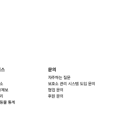
비스
문의
자주하는 질문
소
보호소 관리 시스템 도입 문의
/제보
협업 문의
리
후원 문의
동물 통계