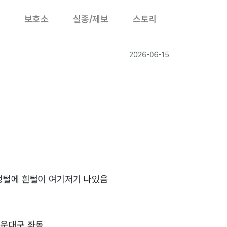
보호소
실종/제보
스토리
2026-06-15
정털에 흰털이 여기저기 나있음
해운대구 좌동