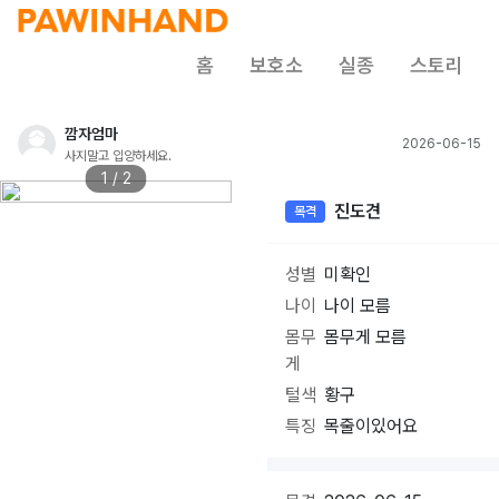
홈
보호소
실종
스토리
깜자엄마
2026-06-15
사지말고 입양하세요.
1 / 2
진도견
목격
성별
미확인
나이
나이 모름
몸무
몸무게 모름
게
털색
황구
특징
목줄이있어요