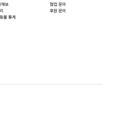
/제보
협업 문의
리
후원 문의
동물 통계