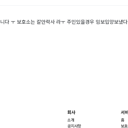
랍니다 ㅜ 보호소는 칼안락사 라ㅜ 주인있을경우 임보입양보냈
회사
서
소개
홈
공지사항
보호