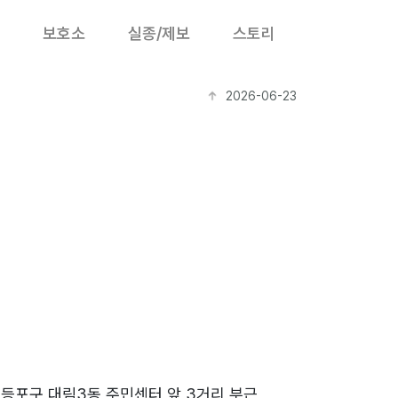
보호소
실종/제보
스토리
2026-06-23
등포구 대림3동 주민센터 앞 3거리 부근