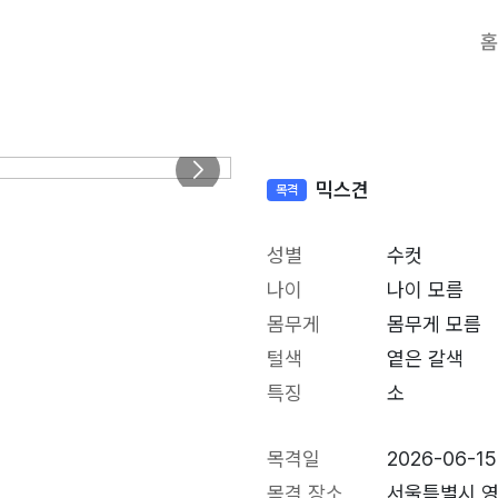
홈
믹스견
목격
성별
수컷
나이
나이 모름
몸무게
몸무게 모름
털색
옅은 갈색
특징
소
목격일
2026-06-15
목격 장소
서울특별시 영