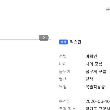
홈
믹스견
목격
성별
미확인
나이
나이 모름
몸무게
몸무게 모름
털색
갈색
특징
목줄착용중
목격일
2026-06-16
목격 장소
경기도 고양시