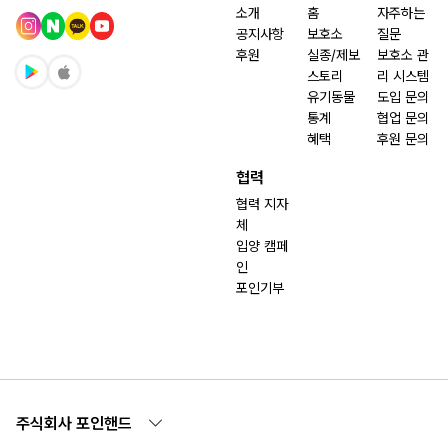
소개
홈
자주하는
공지사항
보호소
질문
후원
실종/제보
보호소 관
스토리
리 시스템
유기동물
도입 문의
통계
협업 문의
혜택
후원 문의
협력
협력 지자
체
입양 캠페
인
포인기부
주식회사 포인핸드