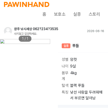
홈
보호소
실종
스토리
광주 낚시세상 062?234?3535
2026-06-16
사지말고 입양하세요.
1 / 1
푸들
실종
성별
암컷
나이
9살
몸무
4kg
게
털색
블랙 푸들
특징
낮선 사람을 두려워해
서 부르면 달아남