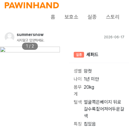
홈
보호소
실종
스토리
summersnow
2026-06-17
사지말고 입양하세요.
1 / 2
셰퍼드
실종
성별
암컷
나이
1년 미만
몸무
20kg
게
털색
얼굴쪽은베이지 뒤로
갈수록짙어져어두운갈
색
특징
칩있음