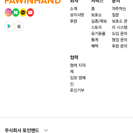
회사
서비스
문의
소개
홈
자주하는
공지사항
보호소
질문
후원
실종/제보
보호소 관
스토리
리 시스템
유기동물
도입 문의
통계
협업 문의
혜택
후원 문의
협력
협력 지자
체
입양 캠페
인
포인기부
주식회사 포인핸드