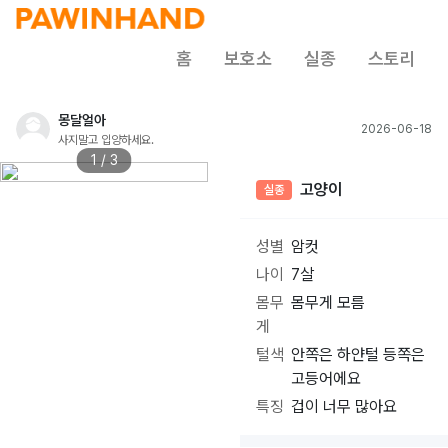
홈
보호소
실종
스토리
몽달얼아
2026-06-18
사지말고 입양하세요.
1 / 3
고양이
실종
성별
암컷
나이
7살
몸무
몸무게 모름
게
털색
안쪽은 하얀털 등쪽은
고등어에요
특징
겁이 너무 많아요