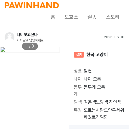
홈
보호소
실종
스토리
나비찾고싶나
2026-06-18
사지말고 입양하세요.
1 / 3
한국 고양이
실종
성별
암컷
나이
나이 모름
몸무
몸무게 모름
게
털색
검은색노랑색 하얀색
특징
모르는사람도안무서워
하겄로기억함