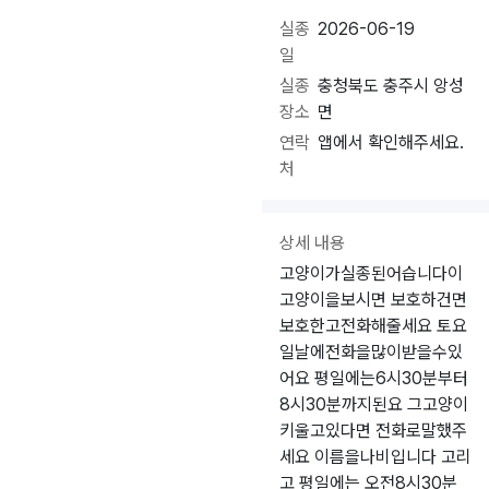
실종
2026-06-19
일
실종
충청북도 충주시 앙성
장소
면
연락
앱에서 확인해주세요.
처
상세 내용
고양이가실종된어습니다이
고양이을보시면 보호하건면
보호한고전화해줄세요 토요
일날에전화을많이받을수있
어요 평일에는6시30분부터
8시30분까지된요 그고양이
키울고있다면 전화로말했주
세요 이름을나비입니다 고리
고 평일에는 오전8시30분