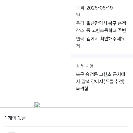
목격
2026-06-19
일
목격
울산광역시 북구 송정
장소
동 고헌초등학교 주변
연락
앱에서 확인해주세요.
처
상세 내용
북구 송정동 고헌초 근처에
서 갈색 강아지(푸들 추정)
목격함
1 개의 댓글