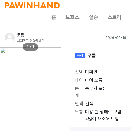
홈
보호소
실종
스토리
둠듬
2026-06-19
사지말고 입양하세요.
1 / 1
푸들
목격
성별
미확인
나이
나이 모름
몸무
몸무게 모름
게
털색
갈색
특징
미용 된 상태로 보임
+많이 왜소해 보임