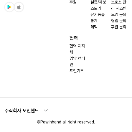
후원
실종/제보
보호소 관
스토리
리 시스템
유기동물
도입 문의
통계
협업 문의
혜택
후원 문의
협력
협력 지자
체
입양 캠페
인
포인기부
주식회사 포인핸드
©Pawinhand all right reserved.