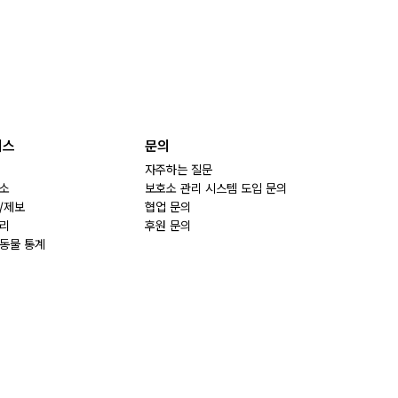
비스
문의
자주하는 질문
소
보호소 관리 시스템 도입 문의
/제보
협업 문의
리
후원 문의
동물 통계