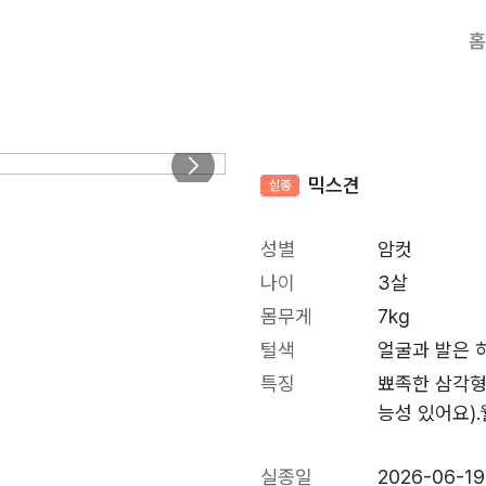
홈
믹스견
실종
성별
암컷
나이
3살
몸무게
7kg
털색
얼굴과 발은 
특징
뾰족한 삼각형
능성 있어요)
실종일
2026-06-19