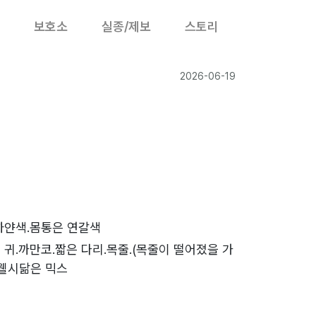
보호소
실종/제보
스토리
2026-06-19
하얀색.몸통은 연갈색
 귀.까만코.짧은 다리.목줄.(목줄이 떨어졌을 가
.웰시닮은 믹스