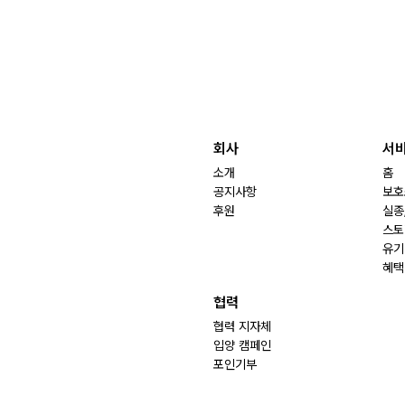
회사
서
소개
홈
공지사항
보호
후원
실종
스토
유기
혜택
협력
협력 지자체
입양 캠페인
포인기부