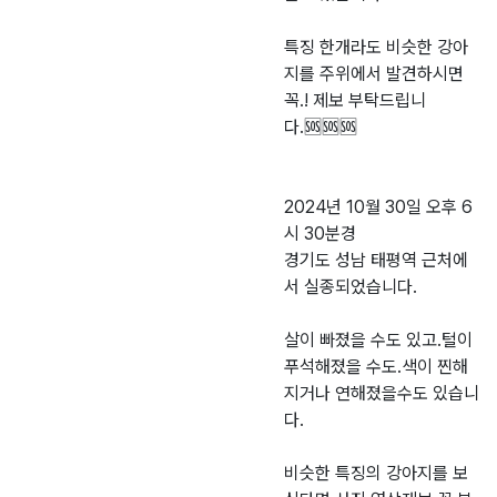
특징 한개라도 비슷한 강아
지를 주위에서 발견하시면
꼭.! 제보 부탁드립니
다.🆘️🆘️🆘️
2024년 10월 30일 오후 6
시 30분경
경기도 성남 태평역 근처에
서 실종되었습니다.
살이 빠졌을 수도 있고.털이
푸석해졌을 수도.색이 찐해
지거나 연해졌을수도 있습니
다.
비슷한 특징의 강아지를 보