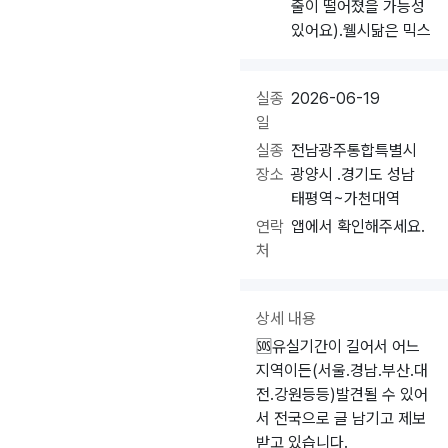
줄이 떨어졌을 가능성
있어요).웰시닮은 믹스
실종
2026-06-19
일
실종
전남광주통합특별시
장소
광양시 .경기도 성남
태평역~가천대역
연락
앱에서 확인해주세요.
처
상세 내용
🆘️유실기간이 길어서 어느
지역이든(서울.경남.부산.대
전.강원등등)발견될 수 있어
서 전국으로 글 남기고 제보
받고 있습니다.