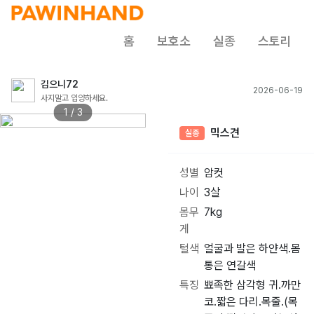
홈
보호소
실종
스토리
김으니72
2026-06-19
사지말고 입양하세요.
1 / 3
믹스견
실종
성별
암컷
나이
3살
몸무
7kg
게
털색
얼굴과 발은 하얀색.몸
통은 연갈색
특징
뾰족한 삼각형 귀.까만
코.짧은 다리.목줄.(목