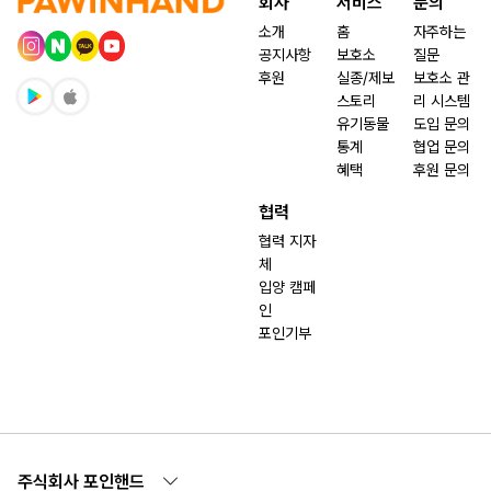
회사
서비스
문의
소개
홈
자주하는
공지사항
보호소
질문
후원
실종/제보
보호소 관
스토리
리 시스템
유기동물
도입 문의
통계
협업 문의
혜택
후원 문의
협력
협력 지자
체
입양 캠페
인
포인기부
주식회사 포인핸드