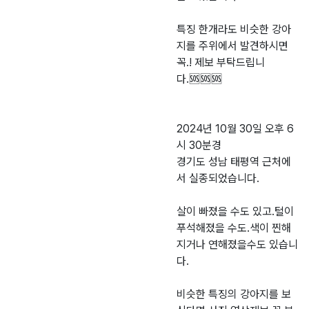
특징 한개라도 비슷한 강아
지를 주위에서 발견하시면
꼭.! 제보 부탁드립니
다.🆘️🆘️🆘️
2024년 10월 30일 오후 6
시 30분경
경기도 성남 태평역 근처에
서 실종되었습니다.
살이 빠졌을 수도 있고.털이
푸석해졌을 수도.색이 찐해
지거나 연해졌을수도 있습니
다.
비슷한 특징의 강아지를 보