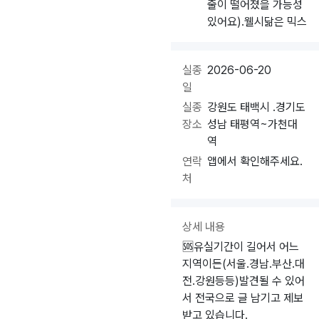
줄이 떨어졌을 가능성
있어요).웰시닮은 믹스
실종
2026-06-20
일
실종
강원도 태백시 .경기도
장소
성남 태평역~가천대
역
연락
앱에서 확인해주세요.
처
상세 내용
🆘️유실기간이 길어서 어느
지역이든(서울.경남.부산.대
전.강원등등)발견될 수 있어
서 전국으로 글 남기고 제보
받고 있습니다.