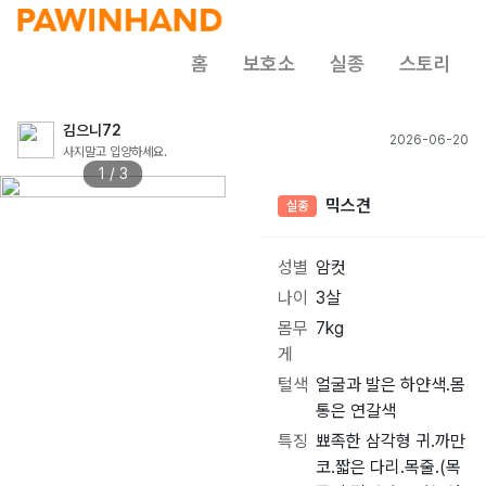
홈
보호소
실종
스토리
김으니72
2026-06-20
사지말고 입양하세요.
1 / 3
믹스견
실종
성별
암컷
나이
3살
몸무
7kg
게
털색
얼굴과 발은 하얀색.몸
통은 연갈색
특징
뾰족한 삼각형 귀.까만
코.짧은 다리.목줄.(목