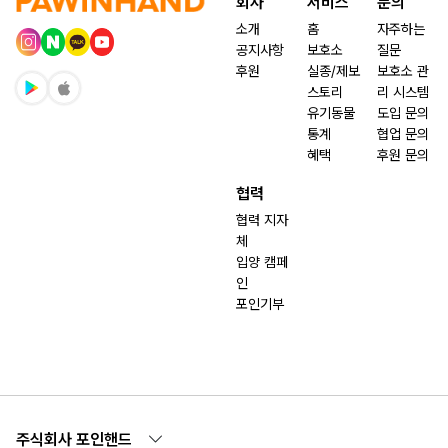
회사
서비스
문의
소개
홈
자주하는
공지사항
보호소
질문
후원
실종/제보
보호소 관
스토리
리 시스템
유기동물
도입 문의
통계
협업 문의
혜택
후원 문의
협력
협력 지자
체
입양 캠페
인
포인기부
주식회사 포인핸드