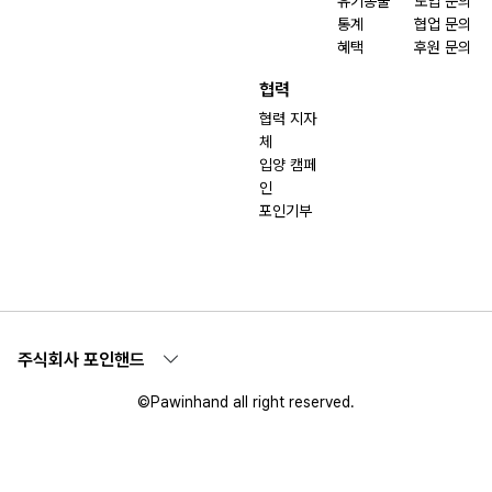
유기동물
도입 문의
통계
협업 문의
혜택
후원 문의
협력
협력 지자
체
입양 캠페
인
포인기부
주식회사 포인핸드
©Pawinhand all right reserved.