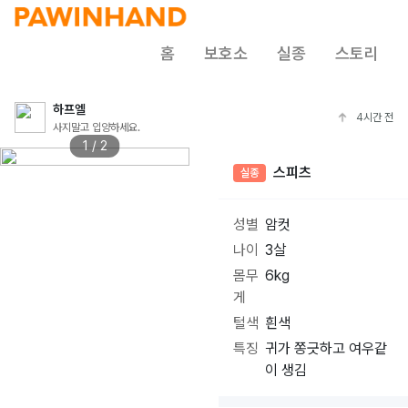
홈
보호소
실종
스토리
하프엘
4시간 전
사지말고 입양하세요.
1 / 2
스피츠
실종
성별
암컷
나이
3살
몸무
6kg
게
털색
흰색
특징
귀가 쫑긋하고 여우같
이 생김