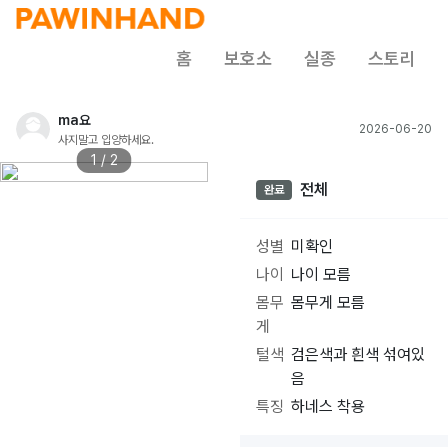
홈
보호소
실종
스토리
ma요
2026-06-20
사지말고 입양하세요.
1 / 2
전체
완료
성별
미확인
나이
나이 모름
몸무
몸무게 모름
게
털색
검은색과 흰색 섞여있
음
특징
하네스 착용