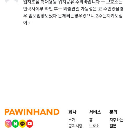
업자조심 학대용등 위치공유 주의바랍니다 ㅜ 보호소는
안락사여부 확인 후ㅜ 외출견일 가능성은 요 주인있을경
우 임보입양보냈다 문제되는경우있으니 2주는지켜보심
이ㅜ
회사
서비스
문의
소개
홈
자주하는
공지사항
보호소
질문