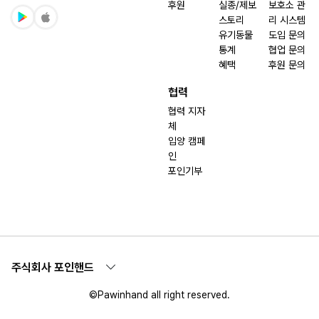
후원
실종/제보
보호소 관
스토리
리 시스템
유기동물
도입 문의
통계
협업 문의
혜택
후원 문의
협력
협력 지자
체
입양 캠페
인
포인기부
주식회사 포인핸드
©Pawinhand all right reserved.