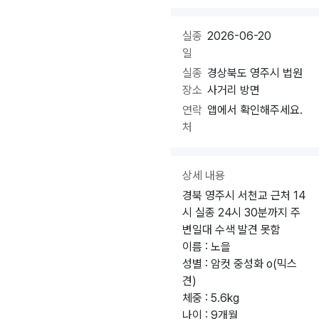
실종
2026-06-20
일
실종
경상북도 영주시 법원
장소
사거리 방면
연락
앱에서 확인해주세요.
처
상세 내용
경북 영주시 서천교 근처 14
시 실종 24시 30분까지 주
변일대 수색 발견 못함
이름 : 노을
성별 : 암컷 중성화 o(믹스
견)
체중 : 5.6kg
나이 : 9개월