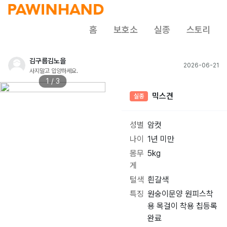
홈
보호소
실종
스토리
김구름김노을
2026-06-21
사지말고 입양하세요.
1 / 3
믹스견
실종
성별
암컷
나이
1년 미만
몸무
5kg
게
털색
흰갈색
특징
원숭이문양 원피스착
용 목걸이 착용 칩등록
완료