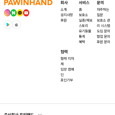
회사
서비스
문의
소개
홈
자주하는
공지사항
보호소
질문
후원
실종/제보
보호소 관
스토리
리 시스템
유기동물
도입 문의
통계
협업 문의
혜택
후원 문의
협력
협력 지자
체
입양 캠페
인
포인기부
주식회사 포인핸드