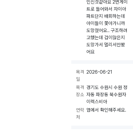
인신것같아요 2번게이
트로 들어와서 자이아
파트단지 배회하는데
아이들이 쫓아가니까
도망쳤어요.. 구조하려
고했는데 겁이많은지
도망가서 멀리서만봤
어요
목격
2026-06-21
일
목격
경기도 수원시 수원 정
장소
자동 파장동 북수원자
이렉스비아
연락
앱에서 확인해주세요.
처