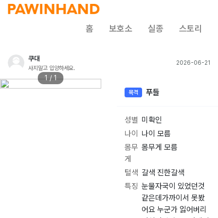
홈
보호소
실종
스토리
쿠대
2026-06-21
사지말고 입양하세요.
1 / 1
푸들
목격
성별
미확인
나이
나이 모름
몸무
몸무게 모름
게
털색
갈색 진한갈색
특징
눈물자국이 있었던것
같은데가까이서 못봤
어요 누군가 잃어버리