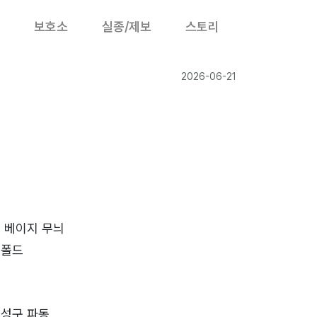
보호소
실종/제보
스토리
2026-06-21
 베이지 무늬
시폴드
성구 파동