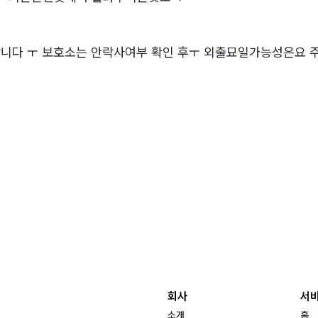
랍니다 ㅜ 보호소는 안락사여부 확인 후ㅜ 외출묘일가능성은요
회사
서
소개
홈