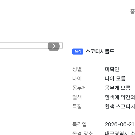
홈
스코티시폴드
목격
성별
미확인
나이
나이 모름
몸무게
몸무게 모름
털색
흰색에 약간의
특징
흰색 스코티
목격일
2026-06-21
목격 장소
대구광역시 수