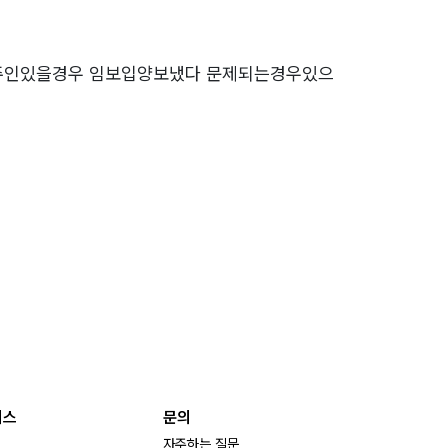
 주인있을경우 임보입양보냈다 문제되는경우있으
비스
문의
자주하는 질문