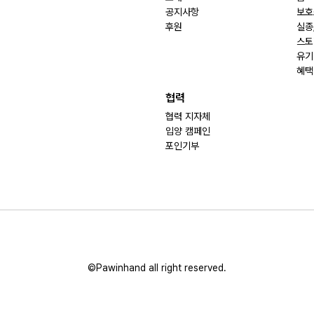
공지사항
보호
후원
실종
스토
유기
혜택
협력
협력 지자체
입양 캠페인
포인기부
©Pawinhand all right reserved.