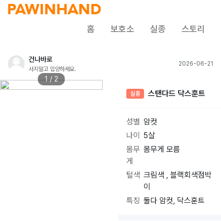
홈
보호소
실종
스토리
건나바로
2026-06-21
사지말고 입양하세요.
1 / 2
스탠다드 닥스훈트
실종
성별
암컷
나이
5살
몸무
몸무게 모름
게
털색
크림색 , 블랙회색점박
이
특징
둘다 암컷, 닥스훈트