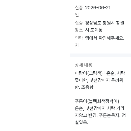
실종
2026-06-21
일
실종
경상남도 창원시 창원
장소
시 도계동
연락
앱에서 확인해주세요.
처
상세 내용
아랑이(크림색) : 온순, 사람
좋아함, 낯선강아지 두려워
함. 조용함
푸름이(블랙회색점박이) :
온순, 낯선강아지 사람 가리
지않고 반김. 푸른눈동자. 엄
살있음.